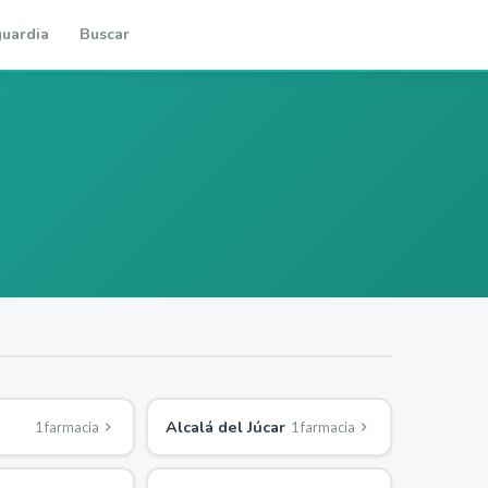
uardia
Buscar
Alcalá del Júcar
1
farmacia
1
farmacia