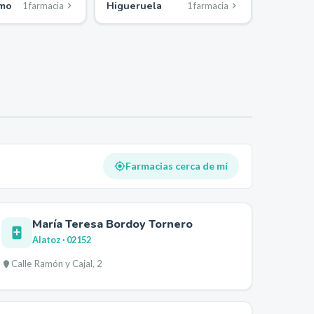
amo
Higueruela
1
farmacia
1
farmacia
Farmacias cerca de mí
María Teresa Bordoy Tornero
Alatoz
· 02152
Calle Ramón y Cajal, 2