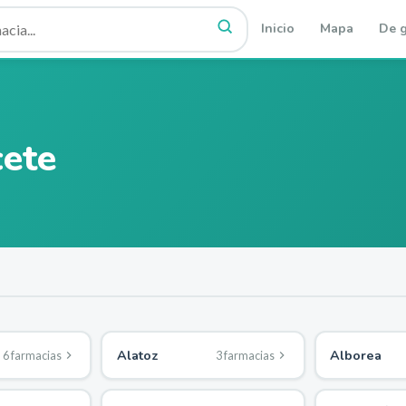
Inicio
Mapa
De g
ete
Alatoz
Alborea
6
farmacia
s
3
farmacia
s