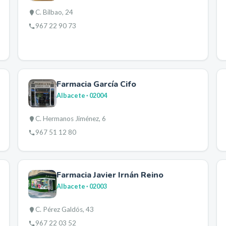
C. Bilbao, 24
967 22 90 73
Farmacia García Cifo
Albacete
· 02004
C. Hermanos Jiménez, 6
967 51 12 80
Farmacia Javier Irnán Reino
Albacete
· 02003
C. Pérez Galdós, 43
967 22 03 52