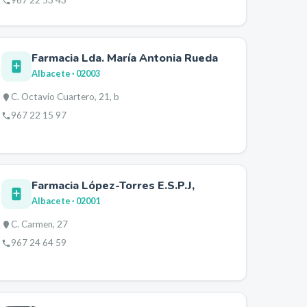
967 22 53 43
Farmacia Lda. María Antonia Rueda
Albacete
· 02003
C. Octavio Cuartero, 21, b
967 22 15 97
Farmacia López-Torres E.S.P.J,
Albacete
· 02001
C. Carmen, 27
967 24 64 59