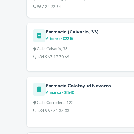
967 22 22 64
Farmacia (Calvario, 33)
Alborea
· 02215
Calle Calvario, 33
+34 967 47 70 69
Farmacia Calatayud Navarro
Almansa
· 02640
Calle Corredera, 122
+34 967 31 33 03