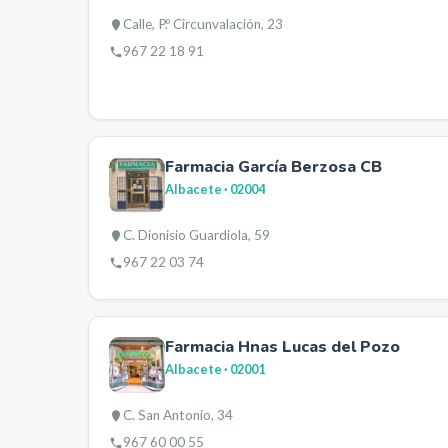
Calle, P.º Circunvalación, 23
967 22 18 91
Farmacia García Berzosa CB
Albacete
· 02004
C. Dionisio Guardiola, 59
967 22 03 74
Farmacia Hnas Lucas del Pozo
Albacete
· 02001
C. San Antonio, 34
967 60 00 55