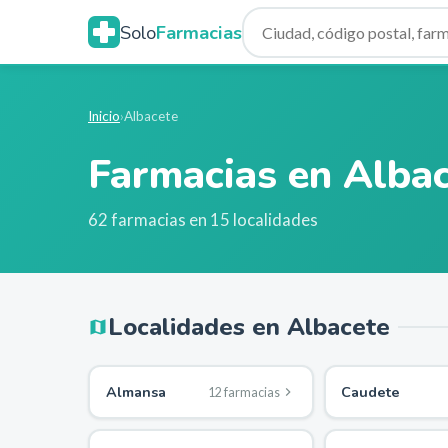
Solo
Farmacias
Inicio
›
Albacete
Farmacias en
Albac
62
farmacias en
15
localidades
Localidades en
Albacete
Almansa
Caudete
12
farmacia
s