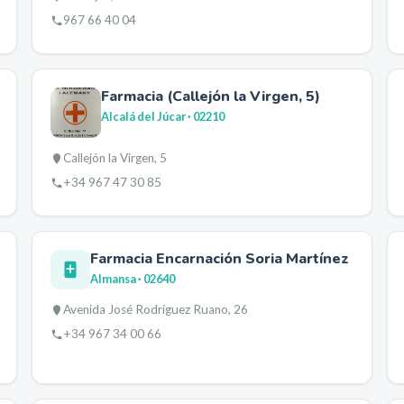
967 66 40 04
Farmacia (Callejón la Virgen, 5)
Alcalá del Júcar
· 02210
Callejón la Virgen, 5
+34 967 47 30 85
Farmacia Encarnación Soria Martínez
Almansa
· 02640
Avenida José Rodríguez Ruano, 26
+34 967 34 00 66