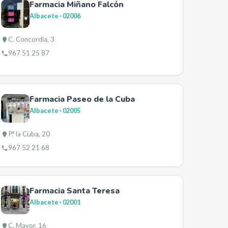
Farmacia Miñano Falcón
Albacete
· 02006
C. Concordia, 3
967 51 25 87
Farmacia Paseo de la Cuba
Albacete
· 02005
P.º la Cuba, 20
967 52 21 68
Farmacia Santa Teresa
Albacete
· 02001
C. Mayor, 16