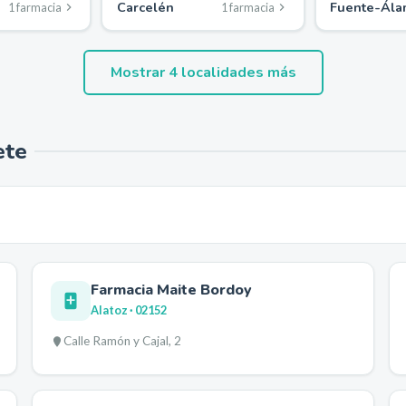
Carcelén
Fuente-Ál
1
farmacia
1
farmacia
Mostrar
4
localidades más
ete
Farmacia Maite Bordoy
Alatoz
· 02152
Calle Ramón y Cajal, 2