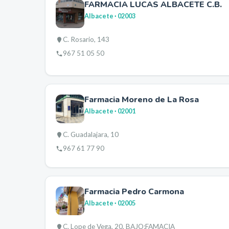
FARMACIA LUCAS ALBACETE C.B.
Albacete
· 02003
C. Rosario, 143
967 51 05 50
Farmacia Moreno de La Rosa
Albacete
· 02001
C. Guadalajara, 10
967 61 77 90
Farmacia Pedro Carmona
Albacete
· 02005
C. Lope de Vega, 20, BAJO;FAMACIA