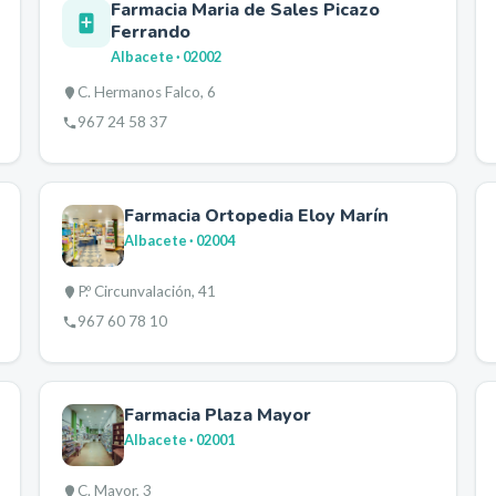
Farmacia Maria de Sales Picazo
Ferrando
Albacete
· 02002
C. Hermanos Falco, 6
967 24 58 37
Farmacia Ortopedia Eloy Marín
Albacete
· 02004
P.º Circunvalación, 41
967 60 78 10
Farmacia Plaza Mayor
Albacete
· 02001
C. Mayor, 3