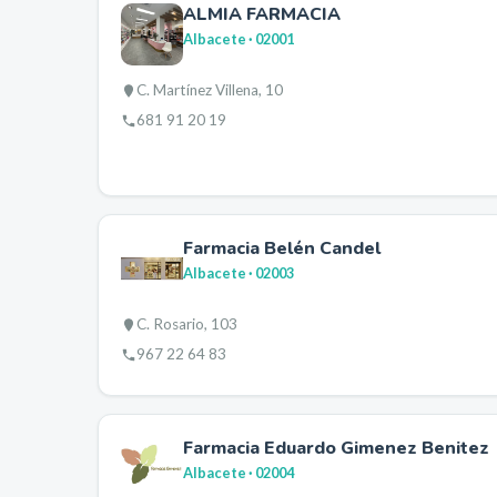
ALMIA FARMACIA
Albacete
· 02001
C. Martínez Villena, 10
681 91 20 19
Farmacia Belén Candel
Albacete
· 02003
C. Rosario, 103
967 22 64 83
Farmacia Eduardo Gimenez Benitez
Albacete
· 02004