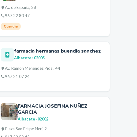
Av. de España, 28
967 22 80 47
Guardia
farmacia hermanas buendia sanchez
Albacete
· 02005
Av. Ramón Menéndez Pidal, 44
967 21 07 24
FARMACIA JOSEFINA NUÑEZ
GARCIA
Albacete
· 02002
Plaza San Felipe Neri, 2