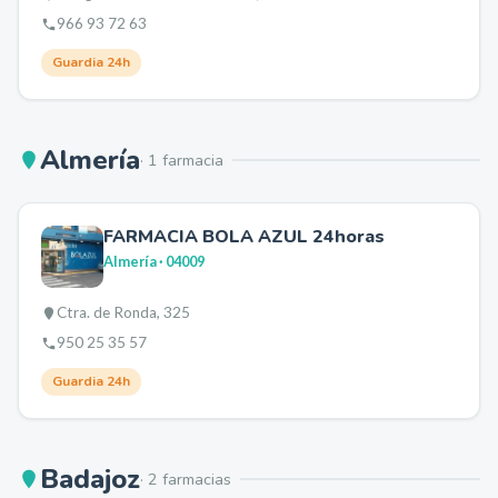
966 93 72 63
Guardia 24h
Almería
·
1
farmacia
FARMACIA BOLA AZUL 24horas
Almería
· 04009
Ctra. de Ronda, 325
950 25 35 57
Guardia 24h
Badajoz
·
2
farmacia
s