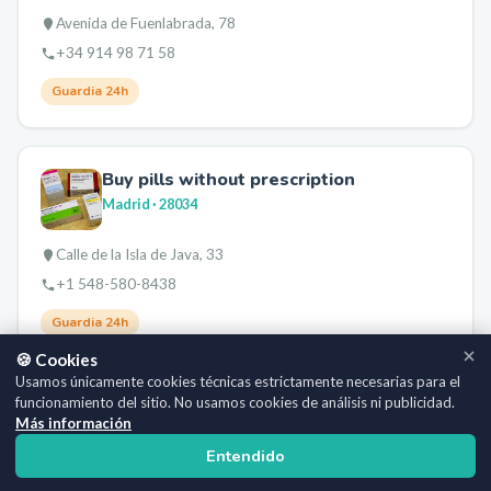
Avenida de Fuenlabrada, 78
+34 914 98 71 58
Guardia 24h
Buy pills without prescription
Madrid
· 28034
Calle de la Isla de Java, 33
+1 548-580-8438
Guardia 24h
🍪 Cookies
Usamos únicamente cookies técnicas estrictamente necesarias para el
funcionamiento del sitio. No usamos cookies de análisis ni publicidad.
Farmacia (Castellana, 181)
Más información
Madrid
· 28046
Entendido
Paseo de la Castellana, 181