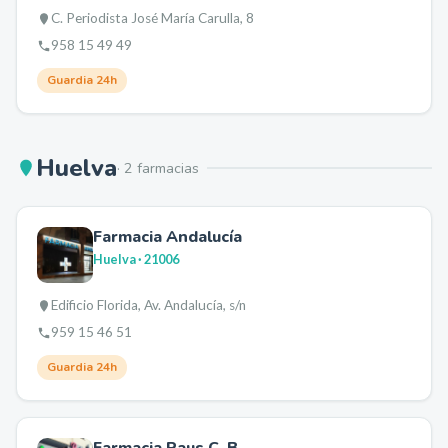
C. Periodista José María Carulla, 8
958 15 49 49
Guardia 24h
Huelva
·
2
farmacia
s
Farmacia Andalucía
Huelva
· 21006
Edificio Florida, Av. Andalucía, s/n
959 15 46 51
Guardia 24h