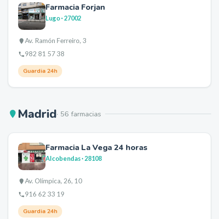
Farmacia Forjan
Lugo
· 27002
Av. Ramón Ferreiro, 3
982 81 57 38
Guardia 24h
Madrid
·
56
farmacia
s
Farmacia La Vega 24 horas
Alcobendas
· 28108
Av. Olímpica, 26, 10
916 62 33 19
Guardia 24h