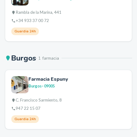
Rambla de la Marina, 441
+34 933 37 00 72
Guardia 24h
Burgos
·
1
farmacia
Farmacia Espuny
Burgos
· 09005
C. Francisco Sarmiento, 8
947 22 15 07
Guardia 24h