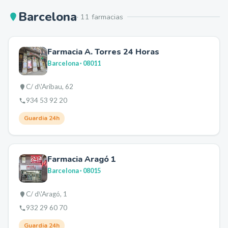
Barcelona
·
11
farmacia
s
Farmacia A. Torres 24 Horas
Barcelona
· 08011
C/ d\'Aribau, 62
934 53 92 20
Guardia 24h
Farmacia Aragó 1
Barcelona
· 08015
C/ d\'Aragó, 1
932 29 60 70
Guardia 24h