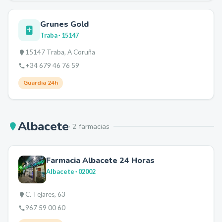
Grunes Gold
Traba
· 15147
15147 Traba, A Coruña
+34 679 46 76 59
Guardia 24h
Albacete
·
2
farmacia
s
Farmacia Albacete 24 Horas
Albacete
· 02002
C. Tejares, 63
967 59 00 60