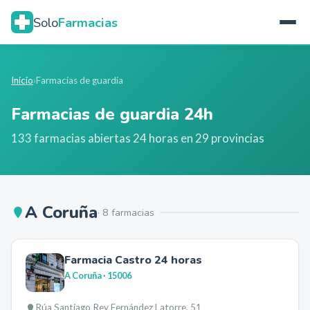
Solo
Farmacias
Inicio
›
Farmacias de guardia
Farmacias de guardia 24h
133
farmacias abiertas 24 horas en
29
provincias
A Coruña
·
8
farmacia
s
Farmacia Castro 24 horas
A Coruña
· 15006
Rúa Santiago Rey Fernández Latorre, 51