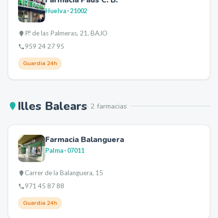
Farmacia Paus C. B.
Huelva
· 21002
P.º de las Palmeras, 21, BAJO
959 24 27 95
Guardia 24h
Illes Balears
·
2
farmacia
s
Farmacia Balanguera
Palma
· 07011
Carrer de la Balanguera, 15
971 45 87 88
Guardia 24h