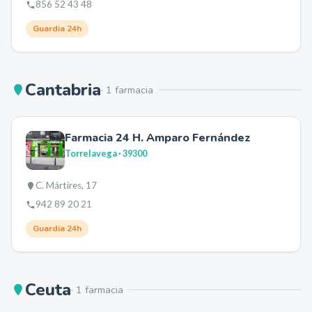
856 52 43 48
Guardia 24h
Cantabria
·
1
farmacia
Farmacia 24 H. Amparo Fernández
Torrelavega
· 39300
C. Mártires, 17
942 89 20 21
Guardia 24h
Ceuta
·
1
farmacia