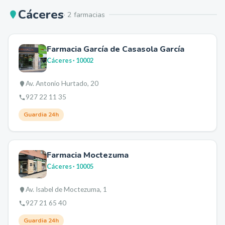
Cáceres
·
2
farmacia
s
Farmacia García de Casasola García
Cáceres
· 10002
Av. Antonio Hurtado, 20
927 22 11 35
Guardia 24h
Farmacia Moctezuma
Cáceres
· 10005
Av. Isabel de Moctezuma, 1
927 21 65 40
Guardia 24h