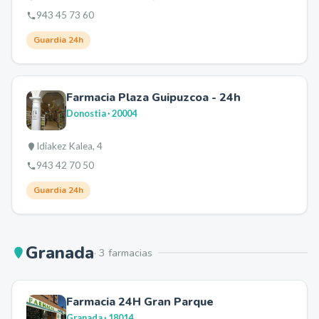
943 45 73 60
Guardia 24h
Farmacia Plaza Guipuzcoa - 24h
Donostia
· 20004
Idiakez Kalea, 4
943 42 70 50
Guardia 24h
Granada
·
3
farmacia
s
Farmacia 24H Gran Parque
Granada
· 18014