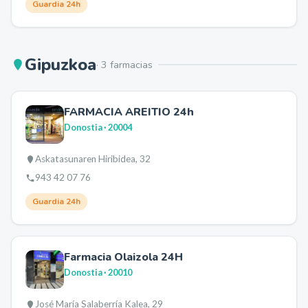
Guardia 24h
Gipuzkoa
·
3
farmacia
s
FARMACIA AREITIO 24h
Donostia
· 20004
Askatasunaren Hiribidea, 32
943 42 07 76
Guardia 24h
Farmacia Olaizola 24H
Donostia
· 20010
José María Salaberría Kalea, 29