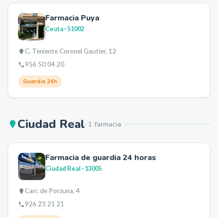
Farmacia Puya
Ceuta
· 51002
C. Teniente Coronel Gautier, 12
956 50 04 20
Guardia 24h
Ciudad Real
·
1
farmacia
Farmacia de guardia 24 horas
Ciudad Real
· 13005
Carr. de Porzuna, 4
926 23 21 21