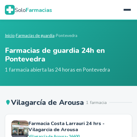
Solo
Farmacias
Inicio
›
Farmacias de guardia
›
Pontevedra
Farmacias de guardia 24h en
Pontevedra
1
farmacia
abierta
las 24 horas en
Pontevedra
Vilagarcía de Arousa
·
1
farmacia
Farmacia Costa Larrauri 24 hrs -
Vilagarcia de Arousa
Vilagarcía de Arousa
· 36600