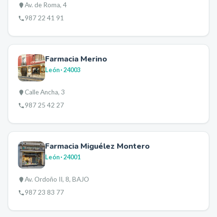
Av. de Roma, 4
987 22 41 91
Farmacia Merino
León
· 24003
Calle Ancha, 3
987 25 42 27
Farmacia Miguélez Montero
León
· 24001
Av. Ordoño II, 8, BAJO
987 23 83 77