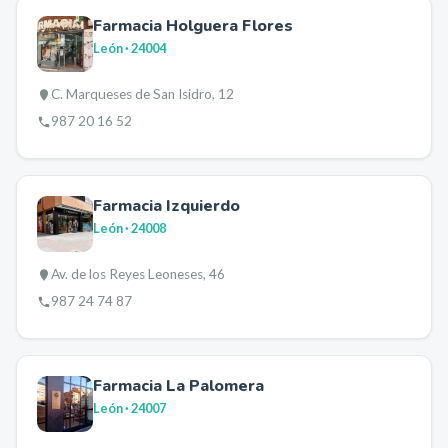
Farmacia Holguera Flores
León
· 24004
C. Marqueses de San Isidro, 12
987 20 16 52
Farmacia Izquierdo
León
· 24008
Av. de los Reyes Leoneses, 46
987 24 74 87
Farmacia La Palomera
León
· 24007