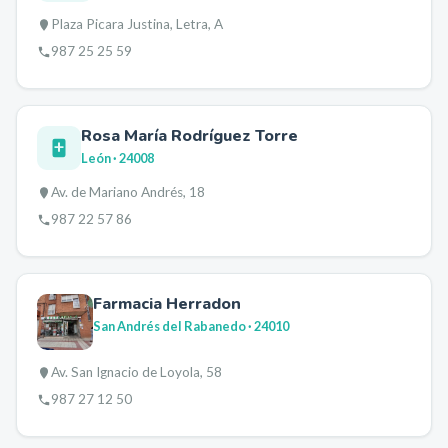
Plaza Picara Justina, Letra, A
987 25 25 59
Rosa María Rodríguez Torre
León
· 24008
Av. de Mariano Andrés, 18
987 22 57 86
Farmacia Herradon
San Andrés del Rabanedo
· 24010
Av. San Ignacio de Loyola, 58
987 27 12 50