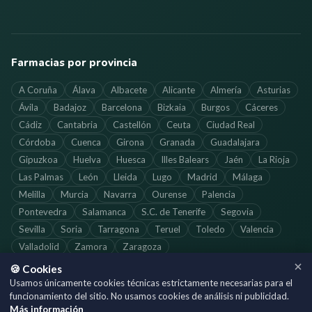
Farmacias por provincia
A Coruña
Álava
Albacete
Alicante
Almería
Asturias
Ávila
Badajoz
Barcelona
Bizkaia
Burgos
Cáceres
Cádiz
Cantabria
Castellón
Ceuta
Ciudad Real
Córdoba
Cuenca
Girona
Granada
Guadalajara
Gipuzkoa
Huelva
Huesca
Illes Balears
Jaén
La Rioja
Las Palmas
León
Lleida
Lugo
Madrid
Málaga
Melilla
Murcia
Navarra
Ourense
Palencia
Pontevedra
Salamanca
S.C. de Tenerife
Segovia
Sevilla
Soria
Tarragona
Teruel
Toledo
Valencia
Valladolid
Zamora
Zaragoza
🍪 Cookies
Usamos únicamente cookies técnicas estrictamente necesarias para el
funcionamiento del sitio. No usamos cookies de análisis ni publicidad.
©
2026
SoloFarmacias.es — Todos los derechos reservados
Más información