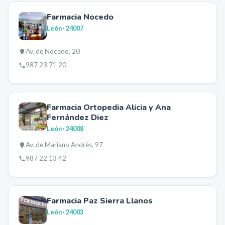
Farmacia Nocedo
León
· 24007
Av. de Nocedo, 20
987 23 71 20
Farmacia Ortopedia Alicia y Ana
Fernández Diez
León
· 24008
Av. de Mariano Andrés, 97
987 22 13 42
Farmacia Paz Sierra Llanos
León
· 24003