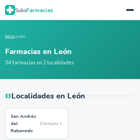
Solo
Farmacias
Inicio
›
León
Farmacias en
León
34
farmacias en
2
localidades
Localidades en
León
San Andrés
del
1
farmacia
Rabanedo