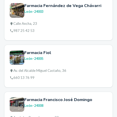
Farmacia Fernández de Vega Chávarri
León
· 24003
Calle Ancha, 23
987 25 42 53
Farmacia Fiol
León
· 24005
Av. del Alcalde Miguel Castaño, 36
660 13 76 99
Farmacia Francisco José Domingo
León
· 24008