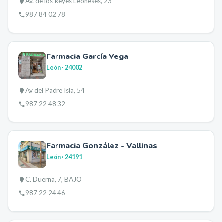
Av. de los Reyes Leoneses, 23
987 84 02 78
Farmacia García Vega
León
· 24002
Av del Padre Isla, 54
987 22 48 32
Farmacia González - Vallinas
León
· 24191
C. Duerna, 7, BAJO
987 22 24 46