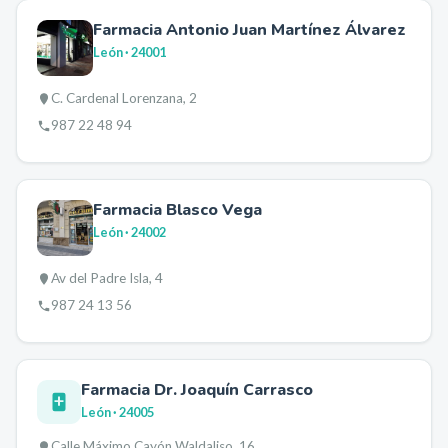
Farmacia Antonio Juan Martínez Álvarez
León
· 24001
C. Cardenal Lorenzana, 2
987 22 48 94
Farmacia Blasco Vega
León
· 24002
Av del Padre Isla, 4
987 24 13 56
Farmacia Dr. Joaquín Carrasco
León
· 24005
Calle Máximo Cayón Waldaliso, 16