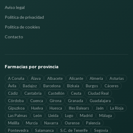
Aviso legal
Política de privacidad
Política de cookies
Contacto
Farmacias por provincia
A Coruña
Álava
Albacete
Alicante
Almería
Asturias
Ávila
Badajoz
Barcelona
Bizkaia
Burgos
Cáceres
Cádiz
Cantabria
Castellón
Ceuta
Ciudad Real
Córdoba
Cuenca
Girona
Granada
Guadalajara
Gipuzkoa
Huelva
Huesca
Illes Balears
Jaén
La Rioja
Las Palmas
León
Lleida
Lugo
Madrid
Málaga
Melilla
Murcia
Navarra
Ourense
Palencia
Pontevedra
Salamanca
S.C. de Tenerife
Segovia