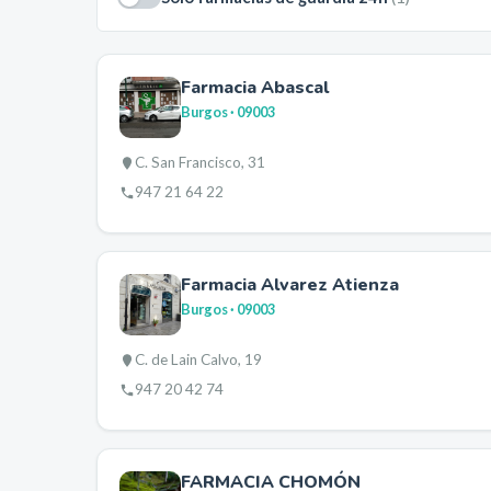
Farmacia Abascal
Burgos
· 09003
C. San Francisco, 31
947 21 64 22
Farmacia Alvarez Atienza
Burgos
· 09003
C. de Lain Calvo, 19
947 20 42 74
FARMACIA CHOMÓN