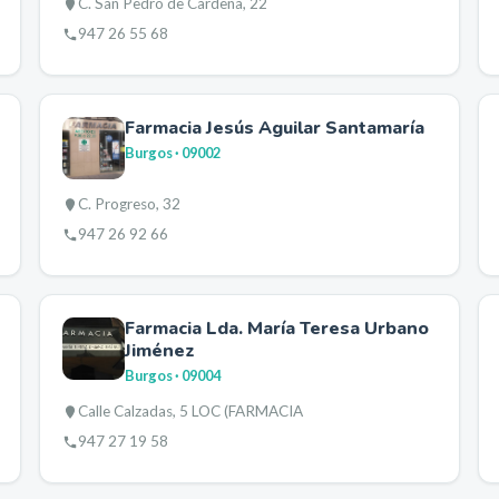
C. San Pedro de Cardeña, 22
947 26 55 68
Farmacia Jesús Aguilar Santamaría
Burgos
· 09002
C. Progreso, 32
947 26 92 66
Farmacia Lda. María Teresa Urbano
Jiménez
Burgos
· 09004
Calle Calzadas, 5 LOC (FARMACIA
947 27 19 58