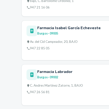
bajo, C. Bartolomé Ordóñez, 1
947 21 16 06
Farmacia Isabel García Echeveste
Burgos
· 09005
Av. del Cid Campeador, 20, BAJO
947 22 85 05
Farmacia Labrador
Burgos
· 09002
C. Andres Martínez Zatorre, 1, BAJO
947 26 56 81