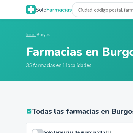
Solo
Farmacias
Inicio
›
Burgos
Farmacias en
Burg
35
farmacias en
1
localidades
Todas las farmacias en
Burgo
Solo farmacias de guardia 24h
(
1
)