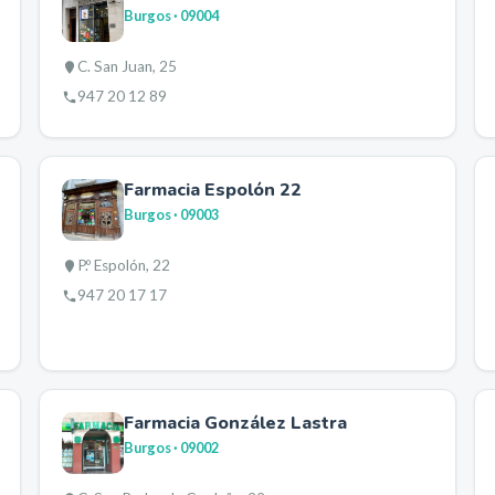
Burgos
· 09004
C. San Juan, 25
947 20 12 89
Farmacia Espolón 22
Burgos
· 09003
P.º Espolón, 22
947 20 17 17
Farmacia González Lastra
Burgos
· 09002