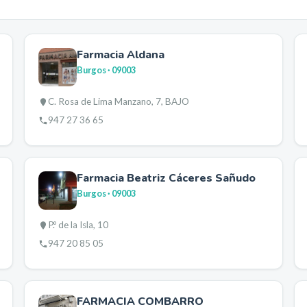
Farmacia Aldana
Burgos
· 09003
C. Rosa de Lima Manzano, 7, BAJO
947 27 36 65
Farmacia Beatriz Cáceres Sañudo
Burgos
· 09003
P.º de la Isla, 10
947 20 85 05
FARMACIA COMBARRO