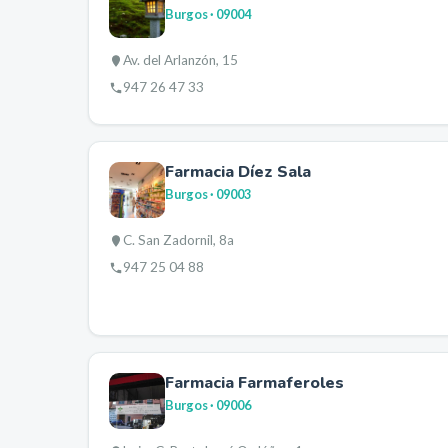
Burgos
· 09004
Av. del Arlanzón, 15
947 26 47 33
Farmacia Díez Sala
Burgos
· 09003
C. San Zadornil, 8a
947 25 04 88
Farmacia Farmaferoles
Burgos
· 09006