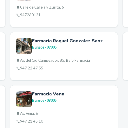
Calle de Calleja y Zurita, 6
947260121
Farmacia Raquel Gonzalez Sanz
Burgos
· 09005
Av. del Cid Campeador, 85, Bajo Farmacia
947 22 47 55
Farmacia Vena
Burgos
· 09005
Av. Vena, 6
947 21 45 10