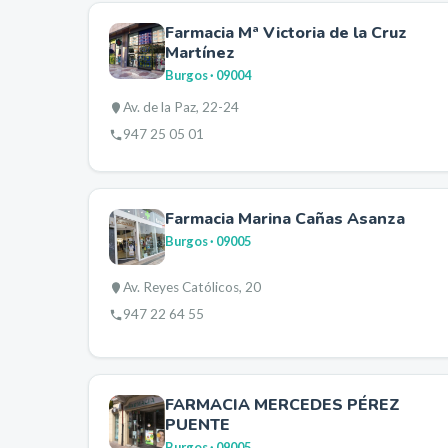
Farmacia Mª Victoria de la Cruz
Martínez
Burgos
· 09004
Av. de la Paz, 22-24
947 25 05 01
Farmacia Marina Cañas Asanza
Burgos
· 09005
Av. Reyes Católicos, 20
947 22 64 55
FARMACIA MERCEDES PÉREZ
PUENTE
Burgos
· 09005