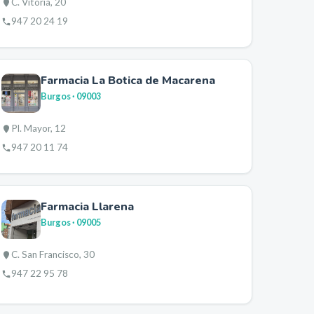
C. Vitoria, 20
947 20 24 19
Farmacia La Botica de Macarena
Burgos
· 09003
Pl. Mayor, 12
947 20 11 74
Farmacia Llarena
Burgos
· 09005
C. San Francisco, 30
947 22 95 78