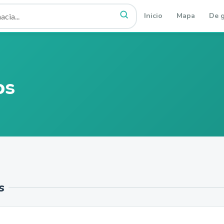
Inicio
Mapa
De g
os
s