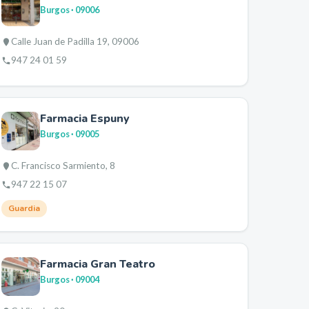
Burgos
· 09006
Calle Juan de Padilla 19, 09006
947 24 01 59
Farmacia Espuny
Burgos
· 09005
C. Francisco Sarmiento, 8
947 22 15 07
Guardia
Farmacia Gran Teatro
Burgos
· 09004