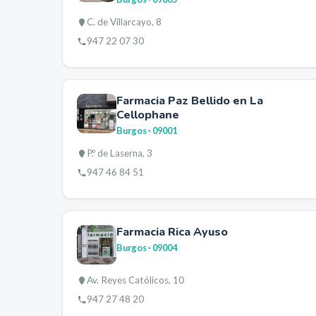
C. de Villarcayo, 8
947 22 07 30
Farmacia Paz Bellido en La
Cellophane
Burgos
· 09001
P.º de Laserna, 3
947 46 84 51
Farmacia Rica Ayuso
Burgos
· 09004
Av. Reyes Católicos, 10
947 27 48 20