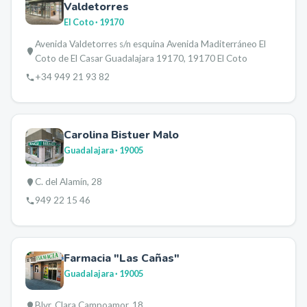
Valdetorres
El Coto
· 19170
Avenida Valdetorres s/n esquina Avenida Maditerráneo El
Coto de El Casar Guadalajara 19170, 19170 El Coto
+34 949 21 93 82
Carolina Bistuer Malo
Guadalajara
· 19005
C. del Alamín, 28
949 22 15 46
Farmacia "Las Cañas"
Guadalajara
· 19005
Blvr. Clara Campoamor, 18