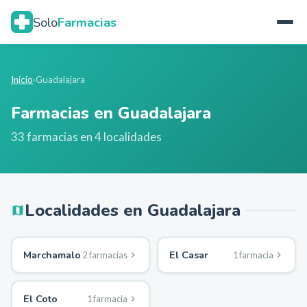
Solo
Farmacias
Inicio
›
Guadalajara
Farmacias en
Guadalajara
33
farmacias en
4
localidades
Localidades en
Guadalajara
Marchamalo
El Casar
2
farmacia
s
1
farmacia
El Coto
1
farmacia