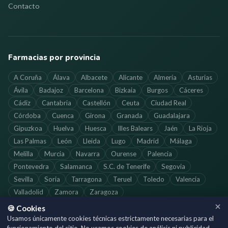
Contacto
Farmacias por provincia
A Coruña
Álava
Albacete
Alicante
Almería
Asturias
Ávila
Badajoz
Barcelona
Bizkaia
Burgos
Cáceres
Cádiz
Cantabria
Castellón
Ceuta
Ciudad Real
Córdoba
Cuenca
Girona
Granada
Guadalajara
Gipuzkoa
Huelva
Huesca
Illes Balears
Jaén
La Rioja
Las Palmas
León
Lleida
Lugo
Madrid
Málaga
Melilla
Murcia
Navarra
Ourense
Palencia
Pontevedra
Salamanca
S.C. de Tenerife
Segovia
Sevilla
Soria
Tarragona
Teruel
Toledo
Valencia
Valladolid
Zamora
Zaragoza
🍪 Cookies
Usamos únicamente cookies técnicas estrictamente necesarias para el