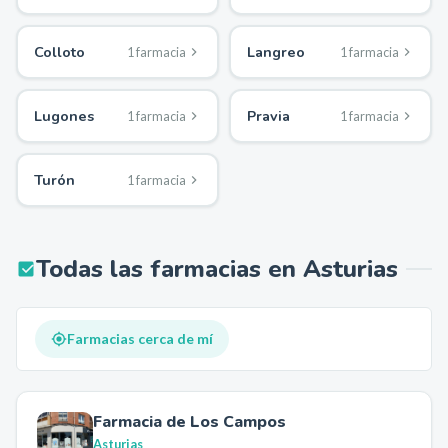
Colloto
Langreo
1
farmacia
1
farmacia
Lugones
Pravia
1
farmacia
1
farmacia
Turón
1
farmacia
Todas las farmacias en
Asturias
Farmacias cerca de mí
Farmacia de Los Campos
Asturias