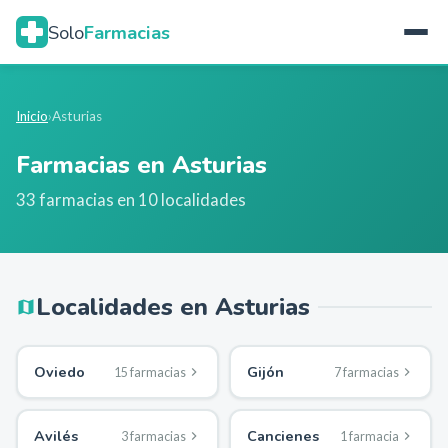
Solo
Farmacias
Inicio
›
Asturias
Farmacias en
Asturias
33
farmacias en
10
localidades
Localidades en
Asturias
Oviedo
Gijón
15
farmacia
s
7
farmacia
s
Avilés
Cancienes
3
farmacia
s
1
farmacia