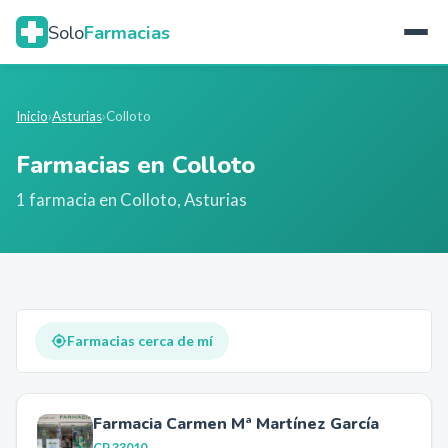
Solo
Farmacias
Inicio
›
Asturias
›
Colloto
Farmacias en
Colloto
1
farmacia
en
Colloto
,
Asturias
Farmacias cerca de mí
Farmacia Carmen Mª Martínez García