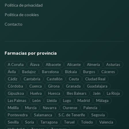
Política de privacidad
Política de cookies
Contacto
Farmacias por provincia
A Coruña
Álava
Albacete
Alicante
Almería
Asturias
Ávila
Badajoz
Barcelona
Bizkaia
Burgos
Cáceres
Cádiz
Cantabria
Castellón
Ceuta
Ciudad Real
Córdoba
Cuenca
Girona
Granada
Guadalajara
Gipuzkoa
Huelva
Huesca
Illes Balears
Jaén
La Rioja
Las Palmas
León
Lleida
Lugo
Madrid
Málaga
Melilla
Murcia
Navarra
Ourense
Palencia
Pontevedra
Salamanca
S.C. de Tenerife
Segovia
Sevilla
Soria
Tarragona
Teruel
Toledo
Valencia