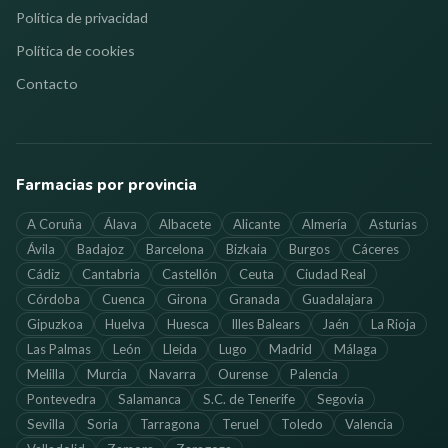
Política de privacidad
Política de cookies
Contacto
Farmacias por provincia
A Coruña
Álava
Albacete
Alicante
Almería
Asturias
Ávila
Badajoz
Barcelona
Bizkaia
Burgos
Cáceres
Cádiz
Cantabria
Castellón
Ceuta
Ciudad Real
Córdoba
Cuenca
Girona
Granada
Guadalajara
Gipuzkoa
Huelva
Huesca
Illes Balears
Jaén
La Rioja
Las Palmas
León
Lleida
Lugo
Madrid
Málaga
Melilla
Murcia
Navarra
Ourense
Palencia
Pontevedra
Salamanca
S.C. de Tenerife
Segovia
Sevilla
Soria
Tarragona
Teruel
Toledo
Valencia