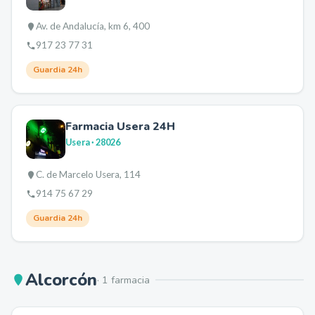
Av. de Andalucía, km 6, 400
917 23 77 31
Guardia 24h
Farmacia Usera 24H
Usera
· 28026
C. de Marcelo Usera, 114
914 75 67 29
Guardia 24h
Alcorcón
·
1
farmacia