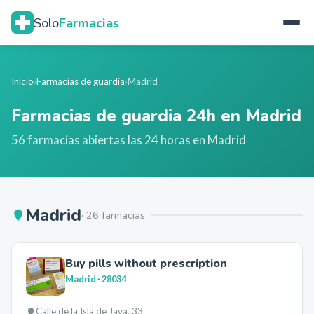
Solo
Farmacias
Inicio
›
Farmacias de guardia
›
Madrid
Farmacias de guardia 24h en
Madrid
56
farmacia
s
abierta
s
las 24 horas en
Madrid
Madrid
·
26
farmacia
s
Buy pills without prescription
Madrid
· 28034
Calle de la Isla de Java, 33