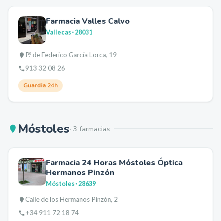
Farmacia Valles Calvo
Vallecas
· 28031
P.º de Federico García Lorca, 19
913 32 08 26
Guardia 24h
Móstoles
·
3
farmacia
s
Farmacia 24 Horas Móstoles Óptica
Hermanos Pinzón
Móstoles
· 28639
Calle de los Hermanos Pinzón, 2
+34 911 72 18 74