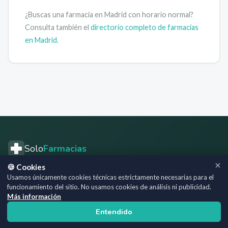
¿Buscas una farmacia en
Madrid
con horario normal?
Consulta también el
directorio completo de farmacias
en
Madrid
.
Solo
Farmacias
🍪 Cookies
El directorio de farmacias más completo de España. Encuentra
Usamos únicamente cookies técnicas estrictamente necesarias para el
farmacias abiertas, horarios, teléfonos y servicios en todo el
funcionamiento del sitio. No usamos cookies de análisis ni publicidad.
territorio nacional.
Más información
Entendido
Navegación