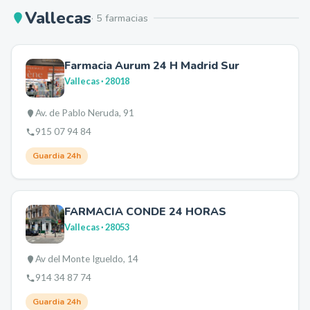
Vallecas
·
5
farmacia
s
Farmacia Aurum 24 H Madrid Sur
Vallecas
· 28018
Av. de Pablo Neruda, 91
915 07 94 84
Guardia 24h
FARMACIA CONDE 24 HORAS
Vallecas
· 28053
Av del Monte Igueldo, 14
914 34 87 74
Guardia 24h