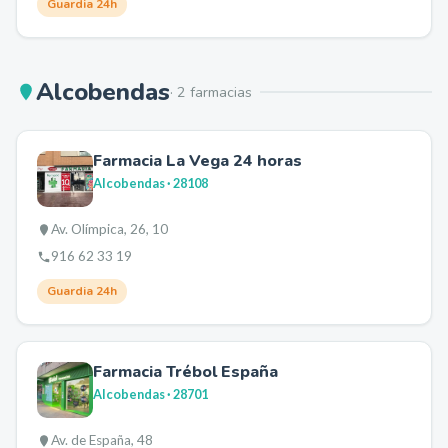
Guardia 24h
Alcobendas
·
2
farmacia
s
Farmacia La Vega 24 horas
Alcobendas
· 28108
Av. Olímpica, 26, 10
916 62 33 19
Guardia 24h
Farmacia Trébol España
Alcobendas
· 28701
Av. de España, 48