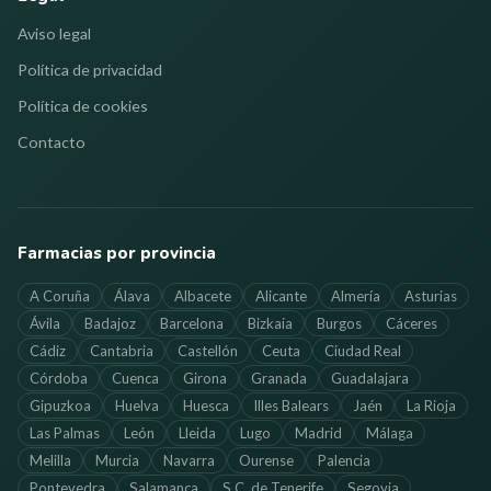
Aviso legal
Política de privacidad
Política de cookies
Contacto
Farmacias por provincia
A Coruña
Álava
Albacete
Alicante
Almería
Asturias
Ávila
Badajoz
Barcelona
Bizkaia
Burgos
Cáceres
Cádiz
Cantabria
Castellón
Ceuta
Ciudad Real
Córdoba
Cuenca
Girona
Granada
Guadalajara
Gipuzkoa
Huelva
Huesca
Illes Balears
Jaén
La Rioja
Las Palmas
León
Lleida
Lugo
Madrid
Málaga
Melilla
Murcia
Navarra
Ourense
Palencia
Pontevedra
Salamanca
S.C. de Tenerife
Segovia