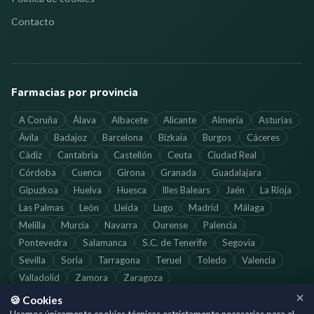
Contacto
Farmacias por provincia
A Coruña
Álava
Albacete
Alicante
Almería
Asturias
Ávila
Badajoz
Barcelona
Bizkaia
Burgos
Cáceres
Cádiz
Cantabria
Castellón
Ceuta
Ciudad Real
Córdoba
Cuenca
Girona
Granada
Guadalajara
Gipuzkoa
Huelva
Huesca
Illes Balears
Jaén
La Rioja
Las Palmas
León
Lleida
Lugo
Madrid
Málaga
Melilla
Murcia
Navarra
Ourense
Palencia
Pontevedra
Salamanca
S.C. de Tenerife
Segovia
Sevilla
Soria
Tarragona
Teruel
Toledo
Valencia
Valladolid
Zamora
Zaragoza
🍪 Cookies