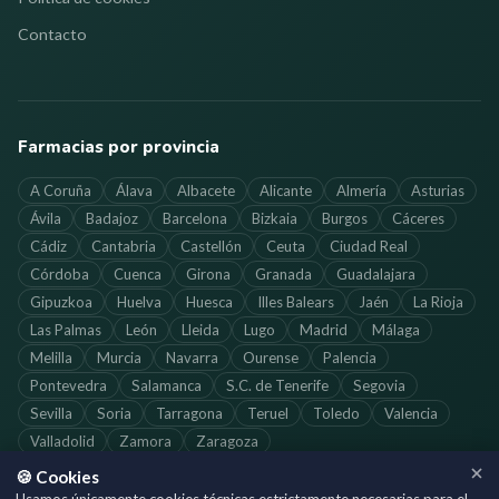
Contacto
Farmacias por provincia
A Coruña
Álava
Albacete
Alicante
Almería
Asturias
Ávila
Badajoz
Barcelona
Bizkaia
Burgos
Cáceres
Cádiz
Cantabria
Castellón
Ceuta
Ciudad Real
Córdoba
Cuenca
Girona
Granada
Guadalajara
Gipuzkoa
Huelva
Huesca
Illes Balears
Jaén
La Rioja
Las Palmas
León
Lleida
Lugo
Madrid
Málaga
Melilla
Murcia
Navarra
Ourense
Palencia
Pontevedra
Salamanca
S.C. de Tenerife
Segovia
Sevilla
Soria
Tarragona
Teruel
Toledo
Valencia
Valladolid
Zamora
Zaragoza
🍪 Cookies