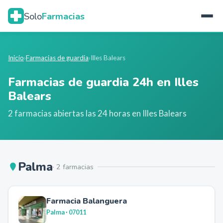
Solo
Farmacias
Inicio
›
Farmacias de guardia
›
Illes Balears
Farmacias de guardia 24h en
Illes
Balears
2
farmacia
s
abierta
s
las 24 horas en
Illes Balears
Palma
·
2
farmacia
s
Farmacia Balanguera
Palma
· 07011