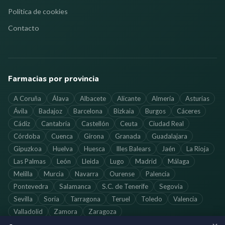
Política de cookies
Contacto
Farmacias por provincia
A Coruña
Álava
Albacete
Alicante
Almería
Asturias
Ávila
Badajoz
Barcelona
Bizkaia
Burgos
Cáceres
Cádiz
Cantabria
Castellón
Ceuta
Ciudad Real
Córdoba
Cuenca
Girona
Granada
Guadalajara
Gipuzkoa
Huelva
Huesca
Illes Balears
Jaén
La Rioja
Las Palmas
León
Lleida
Lugo
Madrid
Málaga
Melilla
Murcia
Navarra
Ourense
Palencia
Pontevedra
Salamanca
S.C. de Tenerife
Segovia
Sevilla
Soria
Tarragona
Teruel
Toledo
Valencia
Valladolid
Zamora
Zaragoza