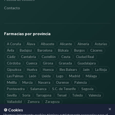
Contacto
Farmacias por provincia
A Coruña
Álava
Albacete
Alicante
Almería
Asturias
Ávila
Badajoz
Barcelona
Bizkaia
Burgos
Cáceres
Cádiz
Cantabria
Castellón
Ceuta
Ciudad Real
Córdoba
Cuenca
Girona
Granada
Guadalajara
Gipuzkoa
Huelva
Huesca
Illes Balears
Jaén
La Rioja
Las Palmas
León
Lleida
Lugo
Madrid
Málaga
Melilla
Murcia
Navarra
Ourense
Palencia
Pontevedra
Salamanca
S.C. de Tenerife
Segovia
Sevilla
Soria
Tarragona
Teruel
Toledo
Valencia
Valladolid
Zamora
Zaragoza
🍪 Cookies