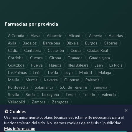
Farmacias por provincia
A Coruña
Álava
Albacete
Alicante
Almería
Asturias
Ávila
Badajoz
Barcelona
Bizkaia
Burgos
Cáceres
Cádiz
Cantabria
Castellón
Ceuta
Ciudad Real
Córdoba
Cuenca
Girona
Granada
Guadalajara
Gipuzkoa
Huelva
Huesca
Illes Balears
Jaén
La Rioja
Las Palmas
León
Lleida
Lugo
Madrid
Málaga
Melilla
Murcia
Navarra
Ourense
Palencia
Pontevedra
Salamanca
S.C. de Tenerife
Segovia
Sevilla
Soria
Tarragona
Teruel
Toledo
Valencia
Valladolid
Zamora
Zaragoza
🍪 Cookies
Usamos únicamente cookies técnicas estrictamente necesarias para el
funcionamiento del sitio. No usamos cookies de análisis ni publicidad.
©
2026
SoloFarmacias.es — Todos los derechos reservados
Más información
Información actualizada. Verifica los horarios directamente con cada