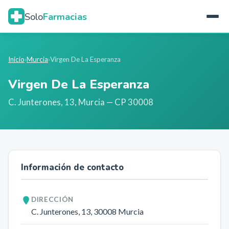
Solo
Farmacias
Inicio
›
Murcia
›
Virgen De La Esperanza
Virgen De La Esperanza
C. Junterones, 13
,
Murcia
— CP 30008
Información de contacto
DIRECCIÓN
C. Junterones, 13
, 30008
Murcia