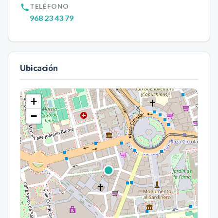
TELÉFONO
968 23 43 79
Ubicación
+
−