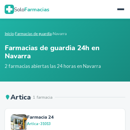
Solo
Farmacias
Inicio
›
Farmacias de guardia
›
Navarra
Farmacias de guardia 24h en
Navarra
2
farmacia
s
abierta
s
las 24 horas en
Navarra
Artica
·
1
farmacia
Farmacia 24
Artica
· 31013