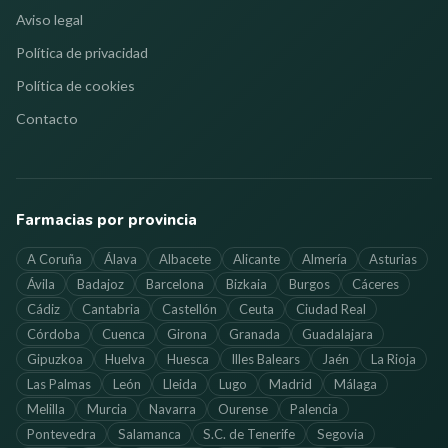
Aviso legal
Política de privacidad
Política de cookies
Contacto
Farmacias por provincia
A Coruña
Álava
Albacete
Alicante
Almería
Asturias
Ávila
Badajoz
Barcelona
Bizkaia
Burgos
Cáceres
Cádiz
Cantabria
Castellón
Ceuta
Ciudad Real
Córdoba
Cuenca
Girona
Granada
Guadalajara
Gipuzkoa
Huelva
Huesca
Illes Balears
Jaén
La Rioja
Las Palmas
León
Lleida
Lugo
Madrid
Málaga
Melilla
Murcia
Navarra
Ourense
Palencia
Pontevedra
Salamanca
S.C. de Tenerife
Segovia