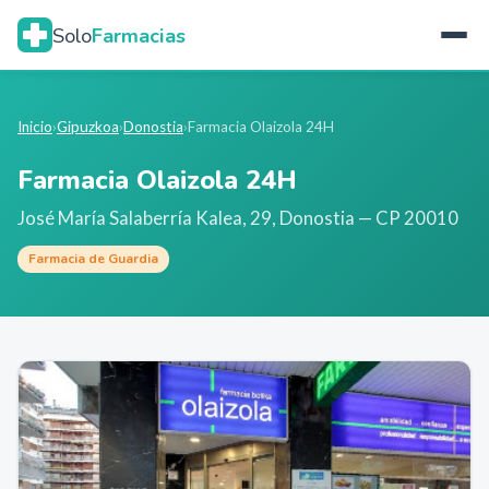
Solo
Farmacias
Inicio
›
Gipuzkoa
›
Donostia
›
Farmacia Olaizola 24H
Farmacia Olaizola 24H
José María Salaberría Kalea, 29
,
Donostia
— CP 20010
Farmacia de Guardia