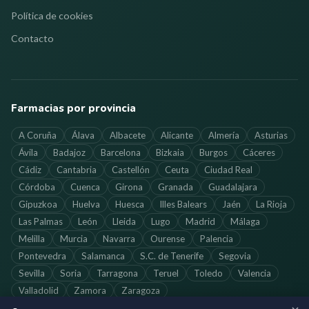
Política de cookies
Contacto
Farmacias por provincia
A Coruña
Álava
Albacete
Alicante
Almería
Asturias
Ávila
Badajoz
Barcelona
Bizkaia
Burgos
Cáceres
Cádiz
Cantabria
Castellón
Ceuta
Ciudad Real
Córdoba
Cuenca
Girona
Granada
Guadalajara
Gipuzkoa
Huelva
Huesca
Illes Balears
Jaén
La Rioja
Las Palmas
León
Lleida
Lugo
Madrid
Málaga
Melilla
Murcia
Navarra
Ourense
Palencia
Pontevedra
Salamanca
S.C. de Tenerife
Segovia
Sevilla
Soria
Tarragona
Teruel
Toledo
Valencia
Valladolid
Zamora
Zaragoza