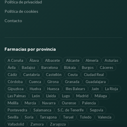
Política de privacidad
Política de cookies
Contacto
Farmacias por provincia
A Coruña
Álava
Albacete
Alicante
Almería
Asturias
Ávila
Badajoz
Barcelona
Bizkaia
Burgos
Cáceres
Cádiz
Cantabria
Castellón
Ceuta
Ciudad Real
Córdoba
Cuenca
Girona
Granada
Guadalajara
Gipuzkoa
Huelva
Huesca
Illes Balears
Jaén
La Rioja
Las Palmas
León
Lleida
Lugo
Madrid
Málaga
Melilla
Murcia
Navarra
Ourense
Palencia
Pontevedra
Salamanca
S.C. de Tenerife
Segovia
Sevilla
Soria
Tarragona
Teruel
Toledo
Valencia
Valladolid
Zamora
Zaragoza