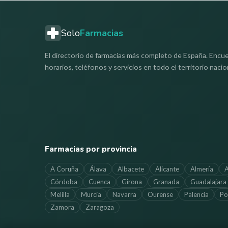
Solo
Farmacias
El directorio de farmacias más completo de España. Encue
horarios, teléfonos y servicios en todo el territorio nacio
Farmacias por provincia
A Coruña
Álava
Albacete
Alicante
Almería
A
Córdoba
Cuenca
Girona
Granada
Guadalajara
Melilla
Murcia
Navarra
Ourense
Palencia
Po
Zamora
Zaragoza