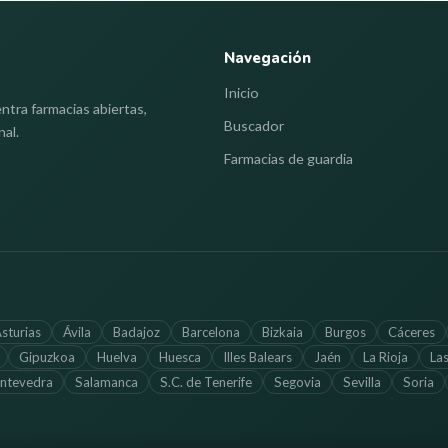
Navegación
Inicio
ntra farmacias abiertas,
Buscador
nal.
Farmacias de guardia
sturias
Ávila
Badajoz
Barcelona
Bizkaia
Burgos
Cáceres
Gipuzkoa
Huelva
Huesca
Illes Balears
Jaén
La Rioja
La
ntevedra
Salamanca
S.C. de Tenerife
Segovia
Sevilla
Soria