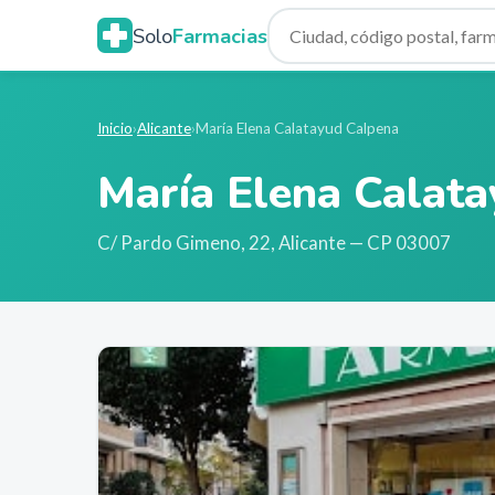
Solo
Farmacias
Inicio
›
Alicante
›
María Elena Calatayud Calpena
María Elena Calat
C/ Pardo Gimeno, 22
,
Alicante
— CP 03007