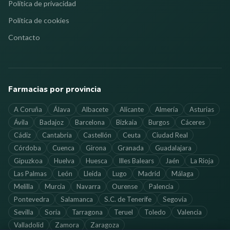
Política de privacidad
Política de cookies
Contacto
Farmacias por provincia
A Coruña
Álava
Albacete
Alicante
Almería
Asturias
Ávila
Badajoz
Barcelona
Bizkaia
Burgos
Cáceres
Cádiz
Cantabria
Castellón
Ceuta
Ciudad Real
Córdoba
Cuenca
Girona
Granada
Guadalajara
Gipuzkoa
Huelva
Huesca
Illes Balears
Jaén
La Rioja
Las Palmas
León
Lleida
Lugo
Madrid
Málaga
Melilla
Murcia
Navarra
Ourense
Palencia
Pontevedra
Salamanca
S.C. de Tenerife
Segovia
Sevilla
Soria
Tarragona
Teruel
Toledo
Valencia
Valladolid
Zamora
Zaragoza