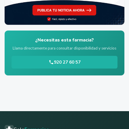
¿Necesitas esta farmacia?
Llama directamente para consultar disponibilidad y servicios
920 27 60 57