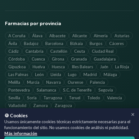
Farmacias por provincia
A Coruña
Álava
Albacete
Alicante
Almería
Asturias
Ávila
Badajoz
Barcelona
Bizkaia
Burgos
Cáceres
Cádiz
Cantabria
Castellón
Ceuta
Ciudad Real
Córdoba
Cuenca
Girona
Granada
Guadalajara
Gipuzkoa
Huelva
Huesca
Illes Balears
Jaén
La Rioja
Las Palmas
León
Lleida
Lugo
Madrid
Málaga
Melilla
Murcia
Navarra
Ourense
Palencia
Pontevedra
Salamanca
S.C. de Tenerife
Segovia
Sevilla
Soria
Tarragona
Teruel
Toledo
Valencia
Valladolid
Zamora
Zaragoza
🍪 Cookies
Usamos únicamente cookies técnicas estrictamente necesarias para el
funcionamiento del sitio. No usamos cookies de análisis ni publicidad.
©
2026
SoloFarmacias.es — Todos los derechos reservados
Más información
Información actualizada. Verifica los horarios directamente con cada