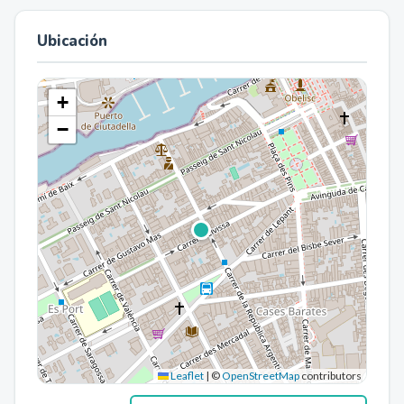
Ubicación
+
−
Leaflet
|
©
OpenStreetMap
contributors