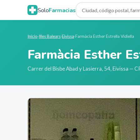
Solo
Farmacias
Inicio
›
Illes Balears
›
Eivissa
›
Farmàcia Esther Estrella Vidiella
Farmàcia Esther Est
Carrer del Bisbe Abad y Lasierra, 54
,
Eivissa
— C