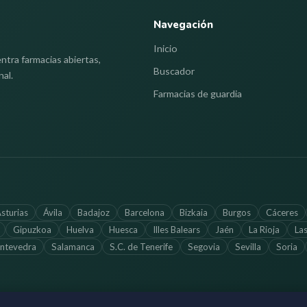
Navegación
Inicio
ntra farmacias abiertas,
Buscador
nal.
Farmacias de guardia
sturias
Ávila
Badajoz
Barcelona
Bizkaia
Burgos
Cáceres
Gipuzkoa
Huelva
Huesca
Illes Balears
Jaén
La Rioja
La
ntevedra
Salamanca
S.C. de Tenerife
Segovia
Sevilla
Soria