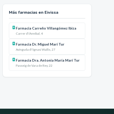
Más farmacias en
Eivissa
Farmacia Carreño Villangómez Ibiza
Carrer d\'Anníbal, 4
Farmacia Dr. Miguel Marí Tur
Avinguda d\'Ignasi Wallis, 27
Farmacia Dra. Antonia María Marí Tur
Passeig de Vara de Rey, 22