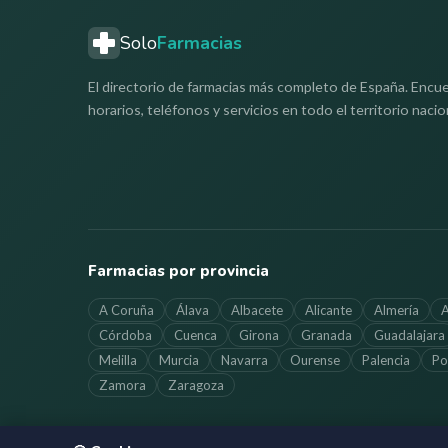
Solo
Farmacias
El directorio de farmacias más completo de España. Encue
horarios, teléfonos y servicios en todo el territorio nacio
Farmacias por provincia
A Coruña
Álava
Albacete
Alicante
Almería
A
Córdoba
Cuenca
Girona
Granada
Guadalajara
Melilla
Murcia
Navarra
Ourense
Palencia
Po
Zamora
Zaragoza