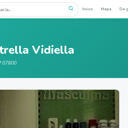
Inicio
Mapa
De g
rella Vidiella
P 07800