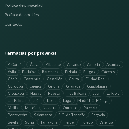
Política de privacidad
Política de cookies
Contacto
Farmacias por provincia
A Coruña
Álava
Albacete
Alicante
Almería
Asturias
Ávila
Badajoz
Barcelona
Bizkaia
Burgos
Cáceres
Cádiz
Cantabria
Castellón
Ceuta
Ciudad Real
Córdoba
Cuenca
Girona
Granada
Guadalajara
Gipuzkoa
Huelva
Huesca
Illes Balears
Jaén
La Rioja
Las Palmas
León
Lleida
Lugo
Madrid
Málaga
Melilla
Murcia
Navarra
Ourense
Palencia
Pontevedra
Salamanca
S.C. de Tenerife
Segovia
Sevilla
Soria
Tarragona
Teruel
Toledo
Valencia