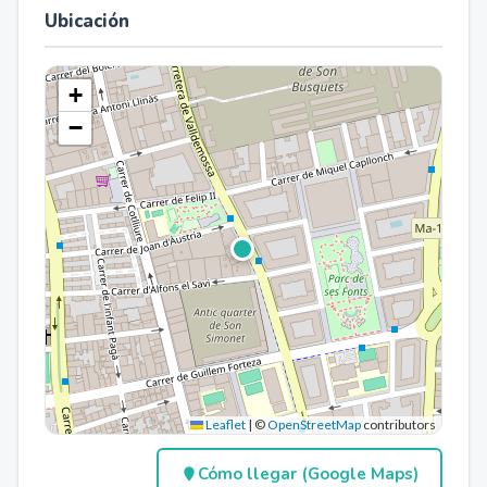
Ubicación
+
−
Leaflet
|
©
OpenStreetMap
contributors
Cómo llegar (Google Maps)