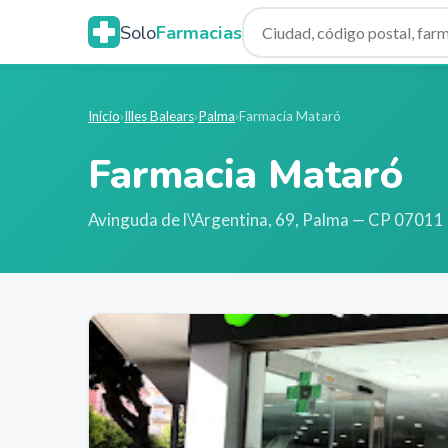
Solo
Farmacias
Inicio
›
Illes Balears
›
Palma
›
Farmacia Mataró
Farmacia Mataró
Avinguda de l\'Argentina, 69
,
Palma
— CP 07011