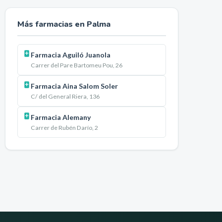
Más farmacias en
Palma
Farmacia Aguiló Juanola
Carrer del Pare Bartomeu Pou, 26
Farmacia Aina Salom Soler
C/ del General Riera, 136
Farmacia Alemany
Carrer de Rubén Darío, 2