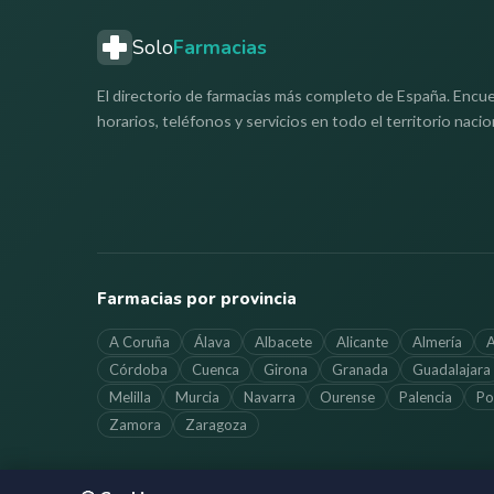
Solo
Farmacias
El directorio de farmacias más completo de España. Encue
horarios, teléfonos y servicios en todo el territorio nacio
Farmacias por provincia
A Coruña
Álava
Albacete
Alicante
Almería
A
Córdoba
Cuenca
Girona
Granada
Guadalajara
Melilla
Murcia
Navarra
Ourense
Palencia
Po
Zamora
Zaragoza