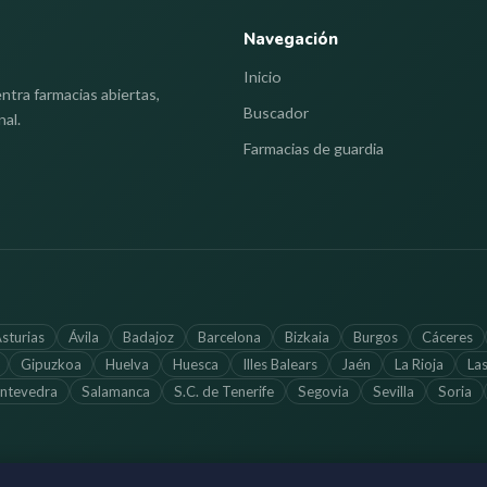
Navegación
Inicio
ntra farmacias abiertas,
Buscador
nal.
Farmacias de guardia
sturias
Ávila
Badajoz
Barcelona
Bizkaia
Burgos
Cáceres
Gipuzkoa
Huelva
Huesca
Illes Balears
Jaén
La Rioja
La
ntevedra
Salamanca
S.C. de Tenerife
Segovia
Sevilla
Soria