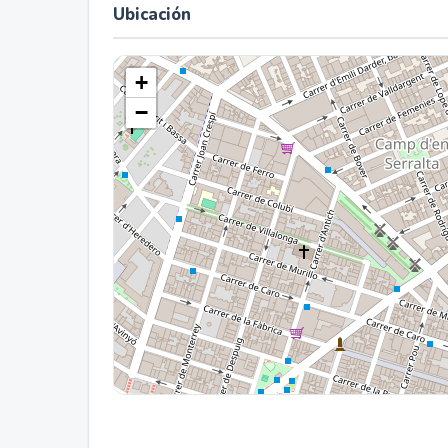
Ubicación
+
−