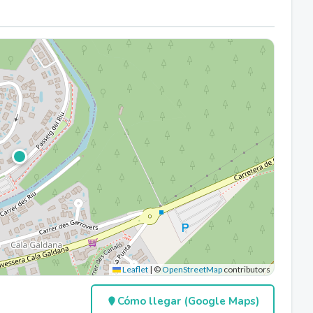
Leaflet
|
©
OpenStreetMap
contributors
Cómo llegar (Google Maps)