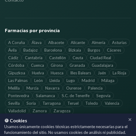
Farmacias por provincia
A Coruña
Álava
Albacete
Alicante
Almería
Asturias
Ávila
Badajoz
Barcelona
Bizkaia
Burgos
Cáceres
Cádiz
Cantabria
Castellón
Ceuta
Ciudad Real
Córdoba
Cuenca
Girona
Granada
Guadalajara
Gipuzkoa
Huelva
Huesca
Illes Balears
Jaén
La Rioja
Las Palmas
León
Lleida
Lugo
Madrid
Málaga
Melilla
Murcia
Navarra
Ourense
Palencia
Pontevedra
Salamanca
S.C. de Tenerife
Segovia
Sevilla
Soria
Tarragona
Teruel
Toledo
Valencia
Valladolid
Zamora
Zaragoza
🍪 Cookies
Usamos únicamente cookies técnicas estrictamente necesarias para el
funcionamiento del sitio. No usamos cookies de análisis ni publicidad.
©
2026
SoloFarmacias.es — Todos los derechos reservados