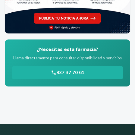
¿Necesitas esta farmacia?
Llama directamente para consultar disponibilidad y servicios
937 37 70 61