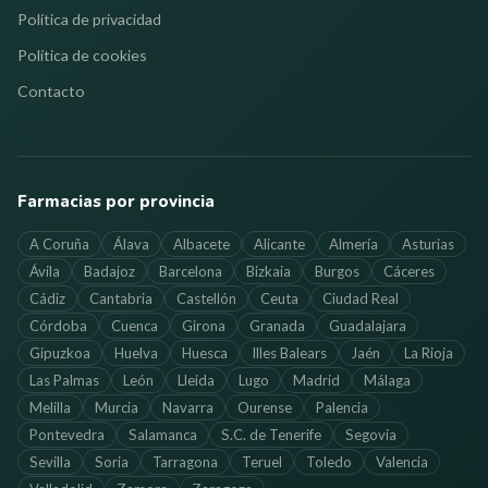
Política de privacidad
Política de cookies
Contacto
Farmacias por provincia
A Coruña
Álava
Albacete
Alicante
Almería
Asturias
Ávila
Badajoz
Barcelona
Bizkaia
Burgos
Cáceres
Cádiz
Cantabria
Castellón
Ceuta
Ciudad Real
Córdoba
Cuenca
Girona
Granada
Guadalajara
Gipuzkoa
Huelva
Huesca
Illes Balears
Jaén
La Rioja
Las Palmas
León
Lleida
Lugo
Madrid
Málaga
Melilla
Murcia
Navarra
Ourense
Palencia
Pontevedra
Salamanca
S.C. de Tenerife
Segovia
Sevilla
Soria
Tarragona
Teruel
Toledo
Valencia