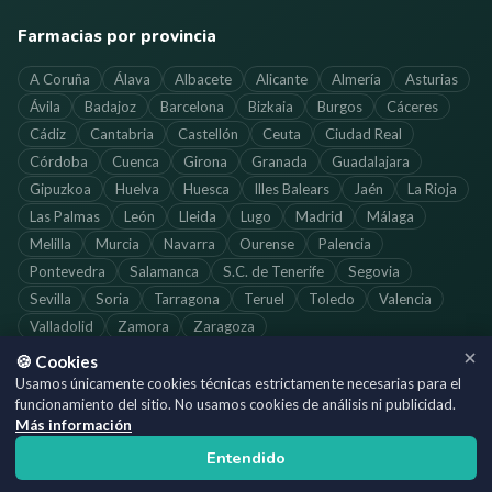
Farmacias por provincia
A Coruña
Álava
Albacete
Alicante
Almería
Asturias
Ávila
Badajoz
Barcelona
Bizkaia
Burgos
Cáceres
Cádiz
Cantabria
Castellón
Ceuta
Ciudad Real
Córdoba
Cuenca
Girona
Granada
Guadalajara
Gipuzkoa
Huelva
Huesca
Illes Balears
Jaén
La Rioja
Las Palmas
León
Lleida
Lugo
Madrid
Málaga
Melilla
Murcia
Navarra
Ourense
Palencia
Pontevedra
Salamanca
S.C. de Tenerife
Segovia
Sevilla
Soria
Tarragona
Teruel
Toledo
Valencia
Valladolid
Zamora
Zaragoza
🍪 Cookies
Usamos únicamente cookies técnicas estrictamente necesarias para el
funcionamiento del sitio. No usamos cookies de análisis ni publicidad.
©
2026
SoloFarmacias.es — Todos los derechos reservados
Más información
Información actualizada. Verifica los horarios directamente con cada
Entendido
farmacia.