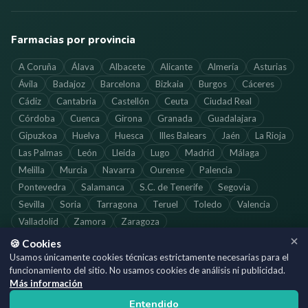
Farmacias por provincia
A Coruña
Álava
Albacete
Alicante
Almería
Asturias
Ávila
Badajoz
Barcelona
Bizkaia
Burgos
Cáceres
Cádiz
Cantabria
Castellón
Ceuta
Ciudad Real
Córdoba
Cuenca
Girona
Granada
Guadalajara
Gipuzkoa
Huelva
Huesca
Illes Balears
Jaén
La Rioja
Las Palmas
León
Lleida
Lugo
Madrid
Málaga
Melilla
Murcia
Navarra
Ourense
Palencia
Pontevedra
Salamanca
S.C. de Tenerife
Segovia
Sevilla
Soria
Tarragona
Teruel
Toledo
Valencia
Valladolid
Zamora
Zaragoza
🍪 Cookies
Usamos únicamente cookies técnicas estrictamente necesarias para el
funcionamiento del sitio. No usamos cookies de análisis ni publicidad.
©
2026
SoloFarmacias.es — Todos los derechos reservados
Más información
Información actualizada. Verifica los horarios directamente con cada
Entendido
farmacia.