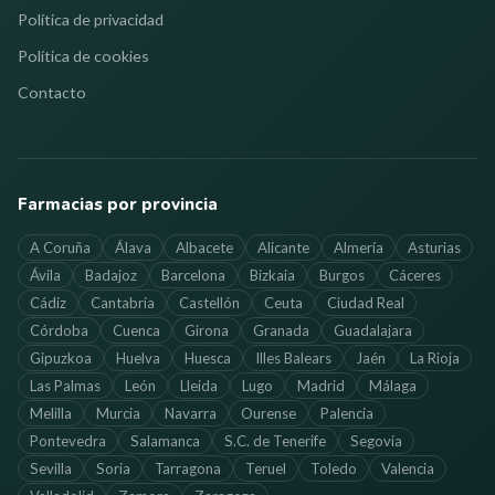
Política de privacidad
Política de cookies
Contacto
Farmacias por provincia
A Coruña
Álava
Albacete
Alicante
Almería
Asturias
Ávila
Badajoz
Barcelona
Bizkaia
Burgos
Cáceres
Cádiz
Cantabria
Castellón
Ceuta
Ciudad Real
Córdoba
Cuenca
Girona
Granada
Guadalajara
Gipuzkoa
Huelva
Huesca
Illes Balears
Jaén
La Rioja
Las Palmas
León
Lleida
Lugo
Madrid
Málaga
Melilla
Murcia
Navarra
Ourense
Palencia
Pontevedra
Salamanca
S.C. de Tenerife
Segovia
Sevilla
Soria
Tarragona
Teruel
Toledo
Valencia