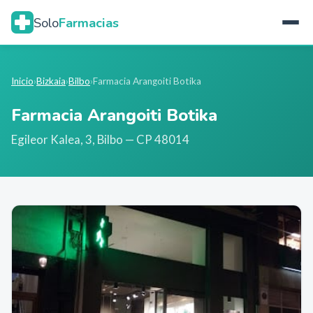
Solo
Farmacias
Inicio
›
Bizkaia
›
Bilbo
›
Farmacia Arangoiti Botika
Farmacia Arangoiti Botika
Egileor Kalea, 3
,
Bilbo
— CP 48014