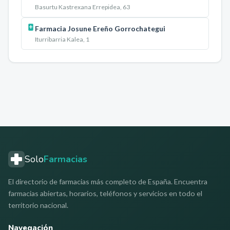
Basurtu Kastrexana Errepidea, 63
Farmacia Josune Ereño Gorrochategui
Iturribarria Kalea, 1
Solo
Farmacias
El directorio de farmacias más completo de España. Encuentra
farmacias abiertas, horarios, teléfonos y servicios en todo el
territorio nacional.
Navegación