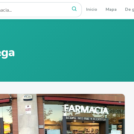
Inicio
Mapa
De g
ega