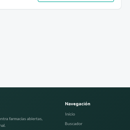
Navegación
Inicio
ntra farmacias abiertas,
Buscador
nal.