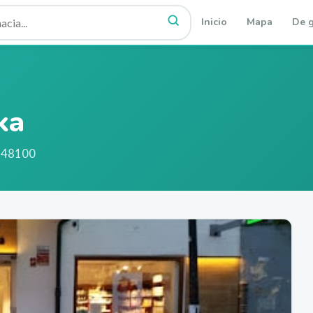
Inicio
Mapa
De g
ka
 48100