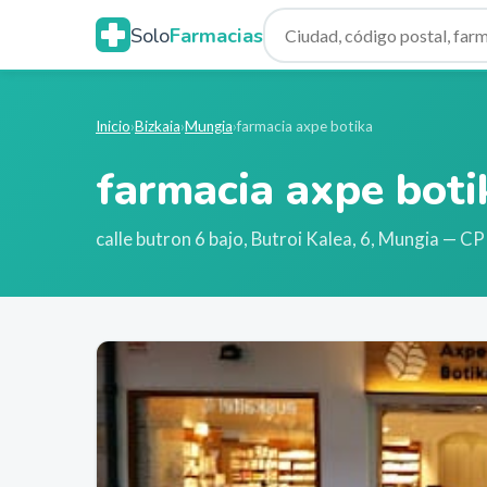
Solo
Farmacias
Inicio
›
Bizkaia
›
Mungia
›
farmacia axpe botika
farmacia axpe boti
calle butron 6 bajo, Butroi Kalea, 6
,
Mungia
— CP