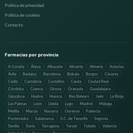
Política de privacidad
Política de cookies
Contacto
Farmacias por provincia
A Coruña
Álava
Albacete
Alicante
Almería
Asturias
Ávila
Badajoz
Barcelona
Bizkaia
Burgos
Cáceres
Cádiz
Cantabria
Castellón
Ceuta
Ciudad Real
Córdoba
Cuenca
Girona
Granada
Guadalajara
Gipuzkoa
Huelva
Huesca
Illes Balears
Jaén
La Rioja
Las Palmas
León
Lleida
Lugo
Madrid
Málaga
Melilla
Murcia
Navarra
Ourense
Palencia
Pontevedra
Salamanca
S.C. de Tenerife
Segovia
Sevilla
Soria
Tarragona
Teruel
Toledo
Valencia