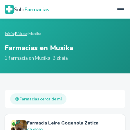
Solo
Farmacias
Inicio
›
Bizkaia
›
Muxika
Farmacias en
Muxika
1
farmacia
en
Muxika
,
Bizkaia
Farmacias cerca de mí
Farmacia Leire Gogenola Zatica