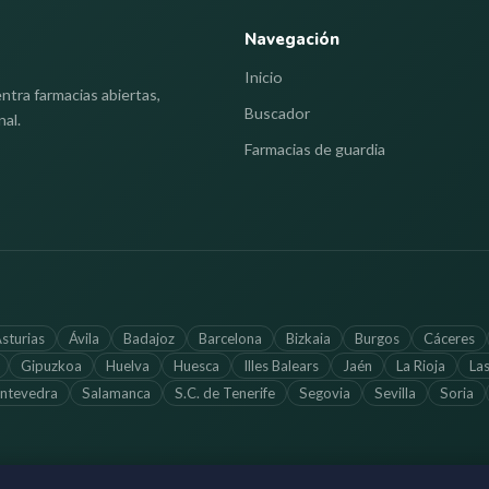
Navegación
Inicio
ntra farmacias abiertas,
Buscador
nal.
Farmacias de guardia
sturias
Ávila
Badajoz
Barcelona
Bizkaia
Burgos
Cáceres
Gipuzkoa
Huelva
Huesca
Illes Balears
Jaén
La Rioja
La
ntevedra
Salamanca
S.C. de Tenerife
Segovia
Sevilla
Soria