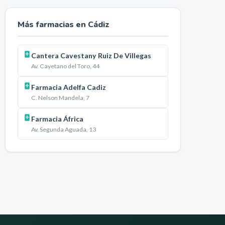
Más farmacias en
Cádiz
Cantera Cavestany Ruiz De Villegas
Av. Cayetano del Toro, 44
Farmacia Adelfa Cadiz
C. Nelson Mandela, 7
Farmacia África
Av. Segunda Aguada, 13