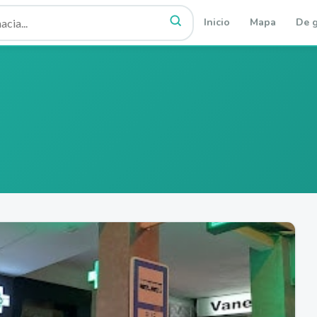
Inicio
Mapa
De g