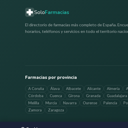
Solo
Farmacias
El directorio de farmacias más completo de España. Encue
horarios, teléfonos y servicios en todo el territorio nacio
Farmacias por provincia
A Coruña
Álava
Albacete
Alicante
Almería
A
Córdoba
Cuenca
Girona
Granada
Guadalajara
Melilla
Murcia
Navarra
Ourense
Palencia
Po
Zamora
Zaragoza