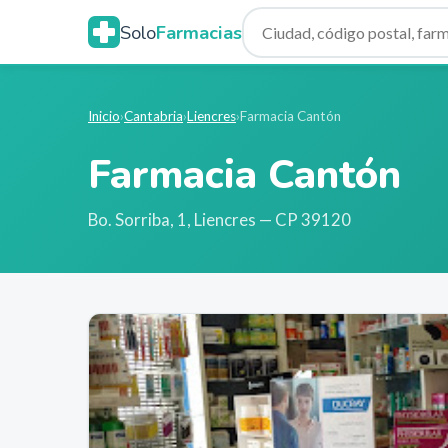
Solo
Farmacias
Inicio
›
Cantabria
›
Liencres
›
Farmacia Cantón
Farmacia Cantón
Bo. Sorriba, 1
,
Liencres
— CP 39120