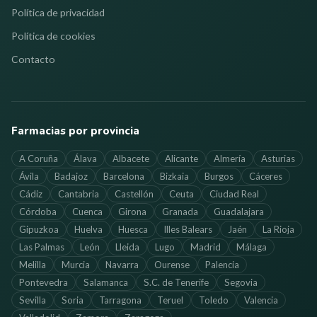
Política de privacidad
Política de cookies
Contacto
Farmacias por provincia
A Coruña
Álava
Albacete
Alicante
Almería
Asturias
Ávila
Badajoz
Barcelona
Bizkaia
Burgos
Cáceres
Cádiz
Cantabria
Castellón
Ceuta
Ciudad Real
Córdoba
Cuenca
Girona
Granada
Guadalajara
Gipuzkoa
Huelva
Huesca
Illes Balears
Jaén
La Rioja
Las Palmas
León
Lleida
Lugo
Madrid
Málaga
Melilla
Murcia
Navarra
Ourense
Palencia
Pontevedra
Salamanca
S.C. de Tenerife
Segovia
Sevilla
Soria
Tarragona
Teruel
Toledo
Valencia