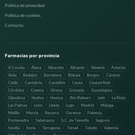
Política de privacidad
Política de cookies
Contacto
Farmacias por provincia
A Coruña
Álava
Albacete
Alicante
Almería
Asturias
Ávila
Badajoz
Barcelona
Bizkaia
Burgos
Cáceres
Cádiz
Cantabria
Castellón
Ceuta
Ciudad Real
Córdoba
Cuenca
Girona
Granada
Guadalajara
Gipuzkoa
Huelva
Huesca
Illes Balears
Jaén
La Rioja
Las Palmas
León
Lleida
Lugo
Madrid
Málaga
Melilla
Murcia
Navarra
Ourense
Palencia
Pontevedra
Salamanca
S.C. de Tenerife
Segovia
Sevilla
Soria
Tarragona
Teruel
Toledo
Valencia