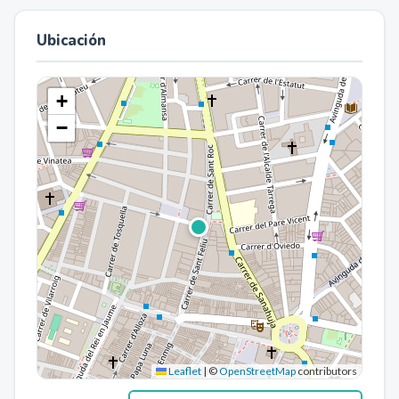
Ubicación
+
−
Leaflet
|
©
OpenStreetMap
contributors