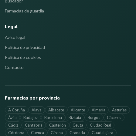
Buscador
Farmacias de guardia
Legal
Aviso legal
Política de privacidad
Política de cookies
Contacto
Farmacias por provincia
A Coruña
Álava
Albacete
Alicante
Almería
Asturias
Ávila
Badajoz
Barcelona
Bizkaia
Burgos
Cáceres
Cádiz
Cantabria
Castellón
Ceuta
Ciudad Real
Córdoba
Cuenca
Girona
Granada
Guadalajara