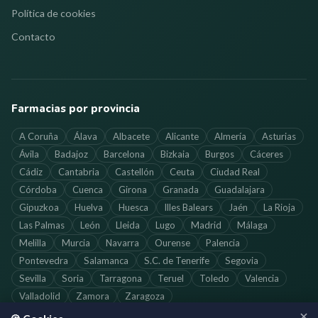
Política de cookies
Contacto
Farmacias por provincia
A Coruña
Álava
Albacete
Alicante
Almería
Asturias
Ávila
Badajoz
Barcelona
Bizkaia
Burgos
Cáceres
Cádiz
Cantabria
Castellón
Ceuta
Ciudad Real
Córdoba
Cuenca
Girona
Granada
Guadalajara
Gipuzkoa
Huelva
Huesca
Illes Balears
Jaén
La Rioja
Las Palmas
León
Lleida
Lugo
Madrid
Málaga
Melilla
Murcia
Navarra
Ourense
Palencia
Pontevedra
Salamanca
S.C. de Tenerife
Segovia
Sevilla
Soria
Tarragona
Teruel
Toledo
Valencia
Valladolid
Zamora
Zaragoza