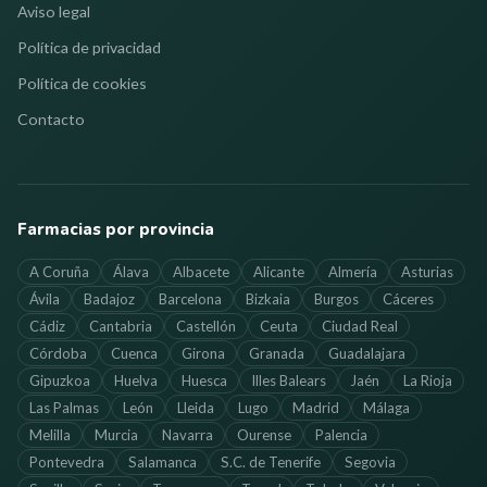
Aviso legal
Política de privacidad
Política de cookies
Contacto
Farmacias por provincia
A Coruña
Álava
Albacete
Alicante
Almería
Asturias
Ávila
Badajoz
Barcelona
Bizkaia
Burgos
Cáceres
Cádiz
Cantabria
Castellón
Ceuta
Ciudad Real
Córdoba
Cuenca
Girona
Granada
Guadalajara
Gipuzkoa
Huelva
Huesca
Illes Balears
Jaén
La Rioja
Las Palmas
León
Lleida
Lugo
Madrid
Málaga
Melilla
Murcia
Navarra
Ourense
Palencia
Pontevedra
Salamanca
S.C. de Tenerife
Segovia