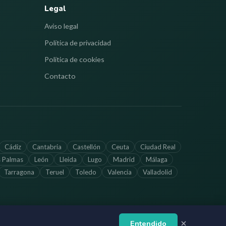
Legal
Aviso legal
Política de privacidad
Política de cookies
Contacto
Cádiz
Cantabria
Castellón
Ceuta
Ciudad Real
s Palmas
León
Lleida
Lugo
Madrid
Málaga
Tarragona
Teruel
Toledo
Valencia
Valladolid
Entendido
ctualizada. Verifica los horarios directamente con cada farmacia.