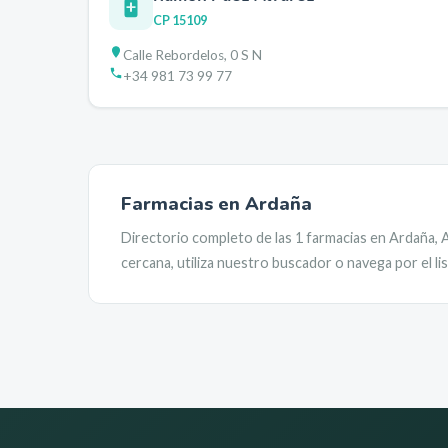
CP
15109
Calle Rebordelos, 0 S N
+34 981 73 99 77
Farmacias en
Ardaña
Directorio completo de las
1
farmacias en
Ardaña
,
cercana, utiliza nuestro buscador o navega por el l