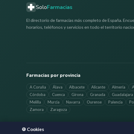
Solo
Farmacias
El directorio de farmacias más completo de España. Encue
horarios, teléfonos y servicios en todo el territorio nacio
Farmacias por provincia
A Coruña
Álava
Albacete
Alicante
Almería
A
Córdoba
Cuenca
Girona
Granada
Guadalajara
Melilla
Murcia
Navarra
Ourense
Palencia
Po
Zamora
Zaragoza
🍪 Cookies
©
2026
SoloFarmacias.es — Todos los derechos reservados