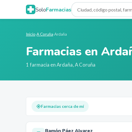
Solo
Farmacias
Inicio
›
A Coruña
›
Ardaña
Farmacias en
Arda
1
farmacia
en
Ardaña
,
A Coruña
Farmacias cerca de mí
Ramón Páez Alvarez