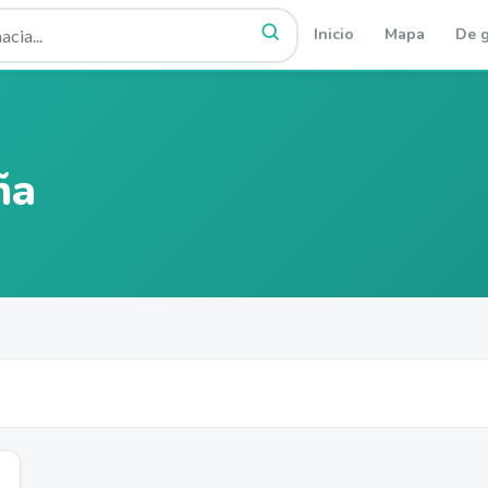
Inicio
Mapa
De g
ña