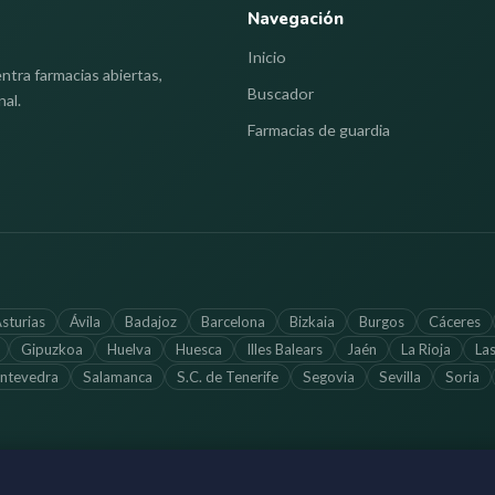
Navegación
Inicio
ntra farmacias abiertas,
Buscador
nal.
Farmacias de guardia
sturias
Ávila
Badajoz
Barcelona
Bizkaia
Burgos
Cáceres
Gipuzkoa
Huelva
Huesca
Illes Balears
Jaén
La Rioja
La
ntevedra
Salamanca
S.C. de Tenerife
Segovia
Sevilla
Soria
Información a