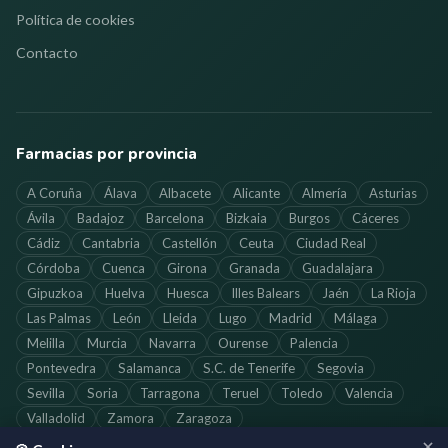
Política de cookies
Contacto
Farmacias por provincia
A Coruña
Álava
Albacete
Alicante
Almería
Asturias
Ávila
Badajoz
Barcelona
Bizkaia
Burgos
Cáceres
Cádiz
Cantabria
Castellón
Ceuta
Ciudad Real
Córdoba
Cuenca
Girona
Granada
Guadalajara
Gipuzkoa
Huelva
Huesca
Illes Balears
Jaén
La Rioja
Las Palmas
León
Lleida
Lugo
Madrid
Málaga
Melilla
Murcia
Navarra
Ourense
Palencia
Pontevedra
Salamanca
S.C. de Tenerife
Segovia
Sevilla
Soria
Tarragona
Teruel
Toledo
Valencia
Valladolid
Zamora
Zaragoza