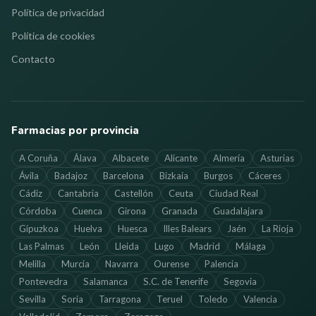
Política de privacidad
Política de cookies
Contacto
Farmacias por provincia
A Coruña
Álava
Albacete
Alicante
Almería
Asturias
Ávila
Badajoz
Barcelona
Bizkaia
Burgos
Cáceres
Cádiz
Cantabria
Castellón
Ceuta
Ciudad Real
Córdoba
Cuenca
Girona
Granada
Guadalajara
Gipuzkoa
Huelva
Huesca
Illes Balears
Jaén
La Rioja
Las Palmas
León
Lleida
Lugo
Madrid
Málaga
Melilla
Murcia
Navarra
Ourense
Palencia
Pontevedra
Salamanca
S.C. de Tenerife
Segovia
Sevilla
Soria
Tarragona
Teruel
Toledo
Valencia